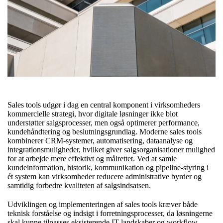
Sales tools udgør i dag en central komponent i virksomheders
kommercielle strategi, hvor digitale løsninger ikke blot
understøtter salgsprocesser, men også optimerer performance,
kundehåndtering og beslutningsgrundlag. Moderne sales tools
kombinerer CRM-systemer, automatisering, dataanalyse og
integrationsmuligheder, hvilket giver salgsorganisationer mulighed
for at arbejde mere effektivt og målrettet. Ved at samle
kundeinformation, historik, kommunikation og pipeline-styring i
ét system kan virksomheder reducere administrative byrder og
samtidig forbedre kvaliteten af salgsindsatsen.
Udviklingen og implementeringen af sales tools kræver både
teknisk forståelse og indsigt i forretningsprocesser, da løsningerne
skal kunne tilpasses eksisterende IT-landskaber og workflow.