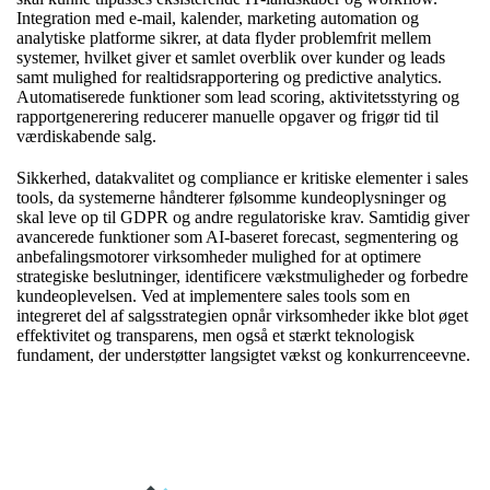
Integration med e-mail, kalender, marketing automation og
analytiske platforme sikrer, at data flyder problemfrit mellem
systemer, hvilket giver et samlet overblik over kunder og leads
samt mulighed for realtidsrapportering og predictive analytics.
Automatiserede funktioner som lead scoring, aktivitetsstyring og
rapportgenerering reducerer manuelle opgaver og frigør tid til
værdiskabende salg.
Sikkerhed, datakvalitet og compliance er kritiske elementer i sales
tools, da systemerne håndterer følsomme kundeoplysninger og
skal leve op til GDPR og andre regulatoriske krav. Samtidig giver
avancerede funktioner som AI-baseret forecast, segmentering og
anbefalingsmotorer virksomheder mulighed for at optimere
strategiske beslutninger, identificere vækstmuligheder og forbedre
kundeoplevelsen. Ved at implementere sales tools som en
integreret del af salgsstrategien opnår virksomheder ikke blot øget
effektivitet og transparens, men også et stærkt teknologisk
fundament, der understøtter langsigtet vækst og konkurrenceevne.